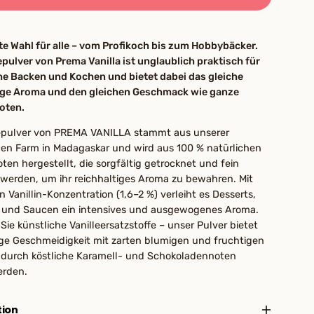
te Wahl für alle – vom Profikoch bis zum Hobbybäcker.
epulver von Prema Vanilla ist unglaublich praktisch für
he Backen und Kochen und bietet dabei das gleiche
ge Aroma und den gleichen Geschmack wie ganze
oten.
lepulver von PREMA VANILLA stammt aus unserer
gen Farm in Madagaskar und wird aus 100 % natürlichen
oten hergestellt, die sorgfältig getrocknet und fein
werden, um ihr reichhaltiges Aroma zu bewahren. Mit
n Vanillin-Konzentration (1,6–2 %) verleiht es Desserts,
 und Saucen ein intensives und ausgewogenes Aroma.
Sie künstliche Vanilleersatzstoffe – unser Pulver bietet
ge Geschmeidigkeit mit zarten blumigen und fruchtigen
e durch köstliche Karamell- und Schokoladennoten
erden.
tion