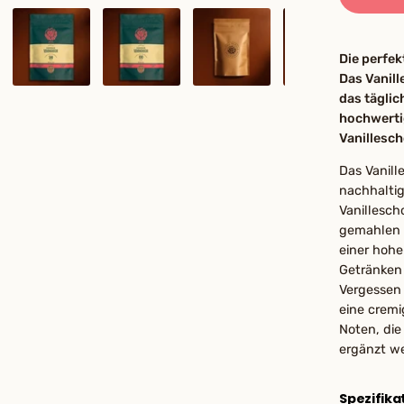
Die perfek
Das Vanill
das täglic
hochwerti
Vanillesch
Das Vanil
nachhalti
Vanillesch
gemahlen 
einer hohe
Getränken
Vergessen 
eine cremi
Noten, di
ergänzt w
Spezifika