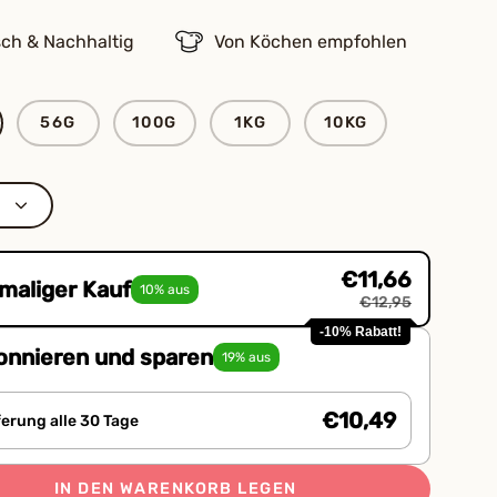
sch & Nachhaltig
Von Köchen empfohlen
56G
100G
1KG
10KG
€11,66
maliger Kauf
10% aus
€12,95
-10% Rabatt!
onnieren und sparen
19% aus
€10,49
ferung alle 30 Tage
IN DEN WARENKORB LEGEN