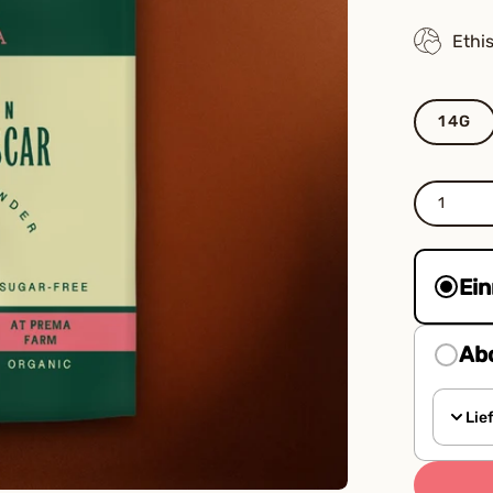
Ethi
BETRAG
14G
MENGE
1
Ein
Ab
Lie