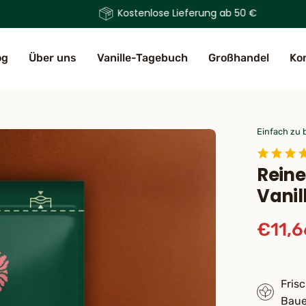
Kostenlose Lieferung ab 50 €
og
Über uns
Vanille-Tagebuch
Großhandel
Ko
Einfach zu 
Rein
Vanil
€11,6
Fris
Baue