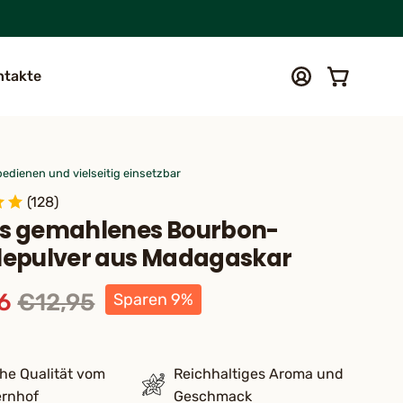
ntakte
Warenkorb ö
Mein
Account
bedienen und vielseitig einsetzbar
(128)
es gemahlenes Bourbon-
lepulver aus Madagaskar
6
€12,95
Sparen
9%
che Qualität vom
Reichhaltiges Aroma und
rnhof
Geschmack